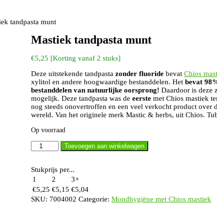
iek tandpasta munt
Mastiek tandpasta munt
€
5,25
[Korting vanaf 2 stuks]
Deze uitstekende tandpasta
zonder fluoride
bevat
Chios mast
xylitol en andere hoogwaardige bestanddelen. Het
bevat 98
bestanddelen van natuurlijke oorsprong!
Daardoor is deze z
mogelijk. Deze tandpasta was de
eerste
met Chios mastiek ter
nog steeds onovertroffen en een veel verkocht product over 
wereld. Van het originele merk Mastic & herbs, uit Chios. Tu
Op voorraad
Mastiek
Toevoegen aan winkelwagen
tandpasta
munt
aantal
Stukprijs per...
1
2
3+
€
5,25
€
5,15
€
5,04
SKU:
7004002
Categorie:
Mondhygiëne met Chios mastiek