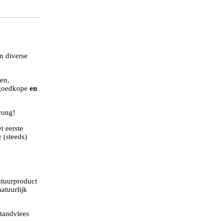
en diverse
en,
 goedkope
en
rong!
t eerste
 (steeds)
atuurproduct
atuurlijk
 tandvlees