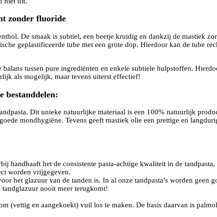
 niet uit.
t zonder fluoride
nthol. De smaak is subtiel, een beetje kruidig en dankzij de mastiek zor
nische geplastificeerde tube met een grote dop. Hierdoor kan de tube re
 balans tussen pure ingrediënten en enkele subtiele hulpstoffen. Hierdo
jk als mogelijk, maar tevens uiterst effectief!
e bestanddelen:
tandpasta. Dit unieke natuurlijke materiaal is een 100% natuurlijk produ
n goede mondhygiëne. Tevens geeft mastiek olie een prettige en langdurig
ij handhaaft het de consistente pasta-achtige kwaliteit in de tandpasta
rect worden vrijgegeven.
 voor het glazuur van de tanden is. In al onze tandpasta’s worden geen 
 tandglazuur nooit meer terugkomt!
om (vettig en aangekoekt) vuil los te maken. De basis daarvan is palmol