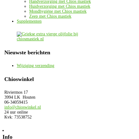
Handverzorging met Chios mastiek
Huidverzorging met Chios mastiek
Mondhygiëne met Chios mastiek
Zeep met Chios mastiek
Supplementen
Nieuwste berichten
Wijziging verzending
Chioswinkel
Riviermos 17
3994 LK Houten
06-34059415
info@chioswinkel.nl
24 uur online
Kvk: 73538752
Info