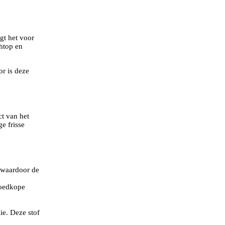
gt het voor
chtop en
or is deze
ct van het
e frisse
, waardoor de
goedkope
ie. Deze stof