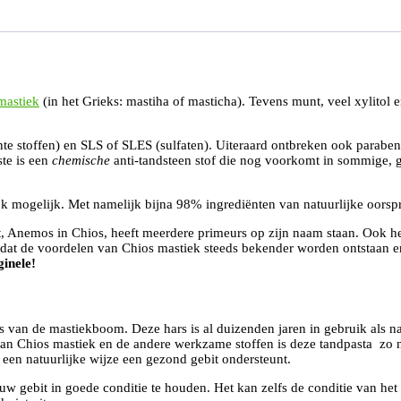
mastiek
(in het Grieks: mastiha of masticha). Tevens munt, veel xylitol 
te stoffen) en SLS of SLES (sulfaten). Uiteraard ontbreken ook paraben
ste is een
chemische
anti-tandsteen stof die nog voorkomt in sommige,
jk mogelijk. Met namelijk bijna 98% ingrediënten van natuurlijke oorsp
t, Anemos in Chios, heeft meerdere primeurs op zijn naam staan. Ook he
at de voordelen van Chios mastiek steeds bekender worden ontstaan er
ginele!
ars van de mastiekboom. Deze hars is al duizenden jaren in gebruik als n
n Chios mastiek en de andere werkzame stoffen is deze tandpasta zo n
 een natuurlijke wijze een gezond gebit ondersteunt.
w gebit in goede conditie te houden. Het kan zelfs de conditie van het