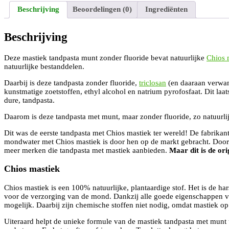
Beschrijving
Beoordelingen (0)
Ingrediënten
Beschrijving
Deze mastiek tandpasta munt zonder fluoride bevat natuurlijke
Chios 
natuurlijke bestanddelen.
Daarbij is deze tandpasta zonder fluoride,
triclosan
(en daaraan verwan
kunstmatige zoetstoffen, ethyl alcohol en natrium pyrofosfaat. Dit laat
dure, tandpasta.
Daarom is deze tandpasta met munt, maar zonder fluoride, zo natuurli
Dit was de eerste tandpasta met Chios mastiek ter wereld! De fabrikan
mondwater met Chios mastiek is door hen op de markt gebracht. Doord
meer merken die tandpasta met mastiek aanbieden.
Maar dit is de ori
Chios mastiek
Chios mastiek is een 100% natuurlijke, plantaardige stof. Het is de h
voor de verzorging van de mond. Dankzij alle goede eigenschappen va
mogelijk. Daarbij zijn chemische stoffen niet nodig, omdat mastiek op
Uiteraard helpt de unieke formule van de mastiek tandpasta met munt u