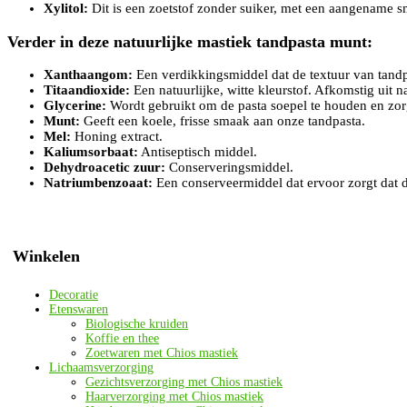
Xylitol:
Dit is een zoetstof zonder suiker, met een aangename 
Verder in deze natuurlijke mastiek tandpasta munt:
Xanthaangom:
Een verdikkingsmiddel dat de textuur van tandp
Titaandioxide:
Een natuurlijke, witte kleurstof. Afkomstig uit na
Glycerine:
Wordt gebruikt om de pasta soepel te houden en zorg
Munt:
Geeft een koele, frisse smaak aan onze tandpasta.
Mel:
Honing extract.
Kaliumsorbaat:
Antiseptisch middel.
Dehydroacetic zuur:
Conserveringsmiddel.
Natriumbenzoaat:
Een conserveermiddel dat ervoor zorgt dat d
Winkelen
Decoratie
Etenswaren
Biologische kruiden
Koffie en thee
Zoetwaren met Chios mastiek
Lichaamsverzorging
Gezichtsverzorging met Chios mastiek
Haarverzorging met Chios mastiek