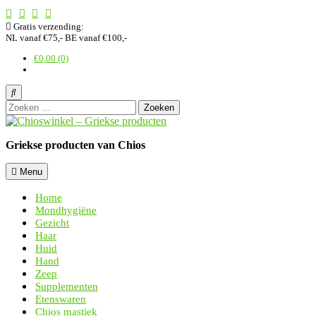
Ga
naar
Gratis verzending:
de
NL vanaf €75,- BE vanaf €100,-
inhoud
€
0,00
(0)
Zoeken
naar:
Griekse producten van Chios
Menu
Home
Mondhygiëne
Gezicht
Haar
Huid
Hand
Zeep
Supplementen
Etenswaren
Chios mastiek