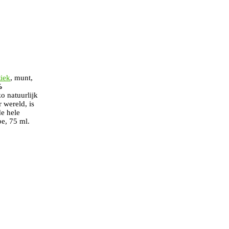
iek
, munt,
%
o natuurlijk
 wereld, is
de hele
be, 75 ml.