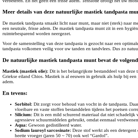
verbeteren. En het geeft een frisse adem. Tenslotte droogt het uw mond
Meer details van deze natuurlijke mastiek tandpasta mun
De mastiek tandpasta smaakt licht naar munt, maar niet (sterk) naar me
een neutrale, frisse adem. De mastiek tandpasta munt zit in een hygië
ruimtebesparend worden neergezet.
Voor de samenstelling van deze tandpasta is gezocht naar een optimale
tandpasta volkomen veilig voor uw tanden en tandvlees. Dus zo natuurli
De natuurlijke mastiek tandpasta munt bevat de volgend
Mastiek (mastiek olie):
Dit is het belangrijkste bestanddeel van deze 
Griekse eiland Chios. Mastiek is al eeuwen in gebruik als hulp bij ee
adem.
En tevens:
Sorbitol:
Dit zorgt voor behoud van vocht in de tandpasta. Daarb
vloeibare en vaste stoffen bestanddelen tijdens het poetsen cor
Silicium:
Dit is een mild schurend materiaal dat niet schadelijk
agressieve schuurmiddelen gebruikt, omdat eenmaal verdwenen
Aqua:
Gewoon gedistilleerd water.
Sodium lauroyl sarcosinate:
Deze stof werkt als een detergent 
heette vroeger (jaren 50 ~ 70) ook wel “Gardol”.